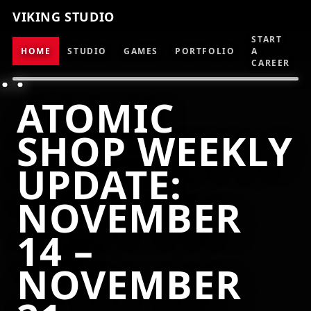
VIKING STUDIO
START
HOME
STUDIO
GAMES
PORTFOLIO
A
CAREER
ATOMIC
SHOP WEEKLY
UPDATE:
NOVEMBER
14 –
NOVEMBER