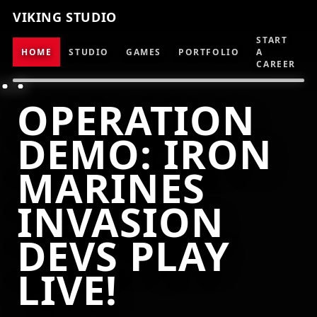
VIKING STUDIO
START
HOME
STUDIO
GAMES
PORTFOLIO
A
CAREER
OPERATION
DEMO: IRON
MARINES
INVASION
DEVS PLAY
LIVE!