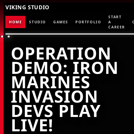
VIKING STUDIO
START
HOME
STUDIO
GAMES
PORTFOLIO
A
CAREER
OPERATION
DEMO: IRON
MARINES
INVASION
DEVS PLAY
LIVE!