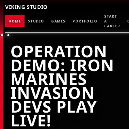
VIKING STUDIO
START
HOME
STUDIO
GAMES
PORTFOLIO
A
CAREER
OPERATION
DEMO: IRON
MARINES
INVASION
DEVS PLAY
LIVE!