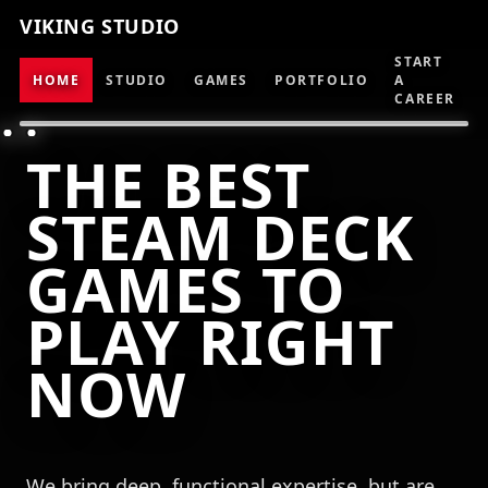
VIKING STUDIO
START
HOME
STUDIO
GAMES
PORTFOLIO
A
CAREER
THE BEST
STEAM DECK
GAMES TO
PLAY RIGHT
NOW
We bring deep, functional expertise, but are