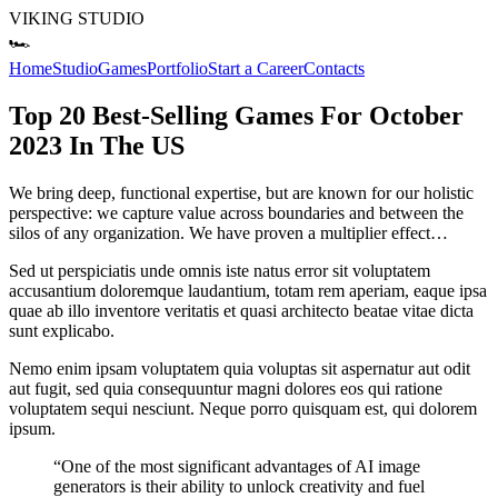
VIKING STUDIO
🏎️
Home
Studio
Games
Portfolio
Start a Career
Contacts
Top 20 Best-Selling Games For October
2023 In The US
We bring deep, functional expertise, but are known for our holistic
perspective: we capture value across boundaries and between the
silos of any organization. We have proven a multiplier effect…
Sed ut perspiciatis unde omnis iste natus error sit voluptatem
accusantium doloremque laudantium, totam rem aperiam, eaque ipsa
quae ab illo inventore veritatis et quasi architecto beatae vitae dicta
sunt explicabo.
Nemo enim ipsam voluptatem quia voluptas sit aspernatur aut odit
aut fugit, sed quia consequuntur magni dolores eos qui ratione
voluptatem sequi nesciunt. Neque porro quisquam est, qui dolorem
ipsum.
“One of the most significant advantages of AI image
generators is their ability to unlock creativity and fuel