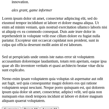
innovation.
alex grant, game informer
Lorem ipsum dolor sit amet, consectetur adipiscing elit, sed do
eiusmod tempor incididunt ut labore et dolore magna aliqua. Ut
enim ad minim veniam, quis nostrud exercitation ullamco laboris nisi
ut aliquip ex ea commodo consequat. Duis aute irure dolor in
reprehenderit in voluptate velit esse cillum dolore eu fugiat nulla
pariatur. Excepteur sint occaecat cupidatat non proident, sunt in
culpa qui officia deserunt mollit anim id est laborum.
Sed ut perspiciatis unde omnis iste natus error sit voluptatem
accusantium doloremque laudantium, totam rem aperiam, eaque ipsa
quae ab illo inventore veritatis et quasi architecto beatae vitae dicta
sunt explicabo.
Nemo enim ipsam voluptatem quia voluptas sit aspernatur aut odit
aut fugit, sed quia consequuntur magni dolores eos qui ratione
voluptatem sequi nesciunt. Neque porro quisquam est, qui dolorem
ipsum quia dolor sit amet, consectetur, adipisci velit, sed quia non
numquam eius modi tempora incidunt ut labore et dolore magnam
aliquam quaerat voluptatem.